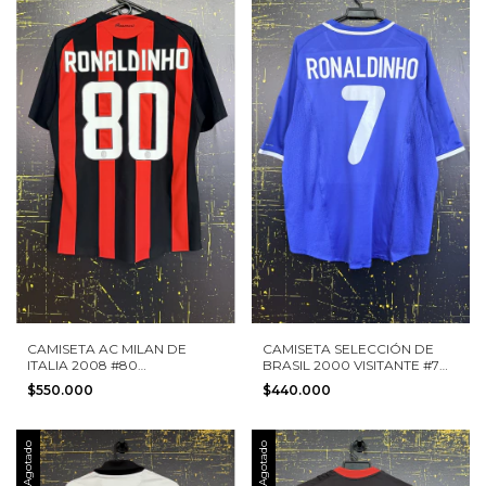
CAMISETA AC MILAN DE
CAMISETA SELECCIÓN DE
ITALIA 2008 #80
BRASIL 2000 VISITANTE #7
RONALDINHO ADIDAS TALLA
RONALDINHO NIKE TALLA L
$550.000
$440.000
S VERSION JUGADOR
Agotado
Agotado