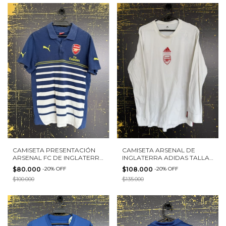
CAMISETA PRESENTACIÓN
CAMISETA ARSENAL DE
ARSENAL FC DE INGLATERRA
INGLATERRA ADIDAS TALLA
2014 PUMA TALLA M
L MANGA LARGA
$80.000
-
20
%
OFF
$108.000
-
20
%
OFF
$100.000
$135.000