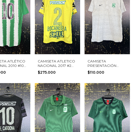
ETA ATLÉTICO
CAMISETA ATLETICO
CAMISETA
NAL 2010 #10
NACIONAL 2017 #2
PRESENTACIÓN
S TALLA S
BOCANEGRA NIKE
ATLÉTICO NACIONAL
000
$275.000
$110.000
TALLA S
2019 NIKE TALLA M