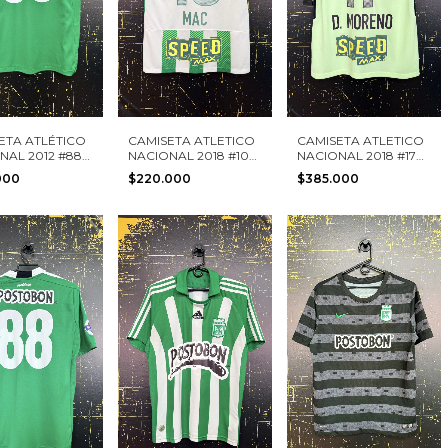
ETA ATLÉTICO
CAMISETA ATLETICO
CAMISETA ATLETICO
NAL 2012 #88
NACIONAL 2018 #10
NACIONAL 2018 #17
S TALLA M
MAC NIKE TALLA S
D. MORENO NIKE
000
$220.000
$385.000
TALLA S NUEVA