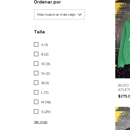
Ordenar por
Talla
4 (1)
6 (2)
10 (3)
14 (2)
16 (1)
BUZO 
ATLET
L (7)
NIKE T
$275.
M (16)
S (29)
Ver más