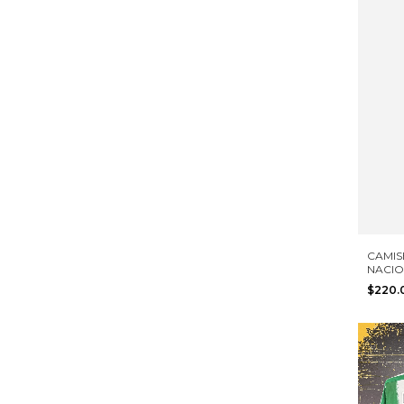
CAMIS
NACIO
D. MO
$220
TALLA