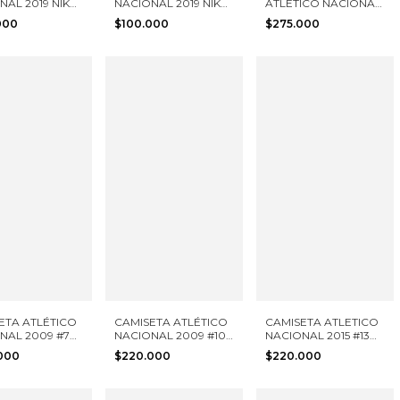
NAL 2019 NIKE
NACIONAL 2019 NIKE
ATLETICO NACIONAL
 S NIÑO
TALLA L NIÑO
2024 NIKE TALLA M
000
$100.000
$275.000
ETA ATLÉTICO
CAMISETA ATLÉTICO
CAMISETA ATLETICO
NAL 2009 #70
NACIONAL 2009 #10
NACIONAL 2015 #13
S TALLA S
ADIDAS TALLA S
NIKE TALLA S
.000
$220.000
$220.000