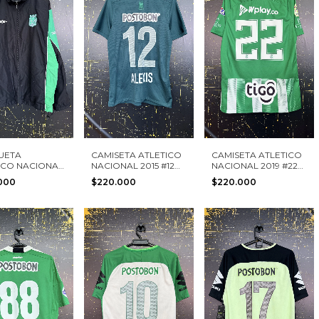
UETA
CAMISETA ATLETICO
CAMISETA ATLETICO
ICO NACIONAL
NACIONAL 2015 #12
NACIONAL 2019 #22
 TALLA L
ALEXIS NIKE TALLA S
NIKE TALLA S
.000
$220.000
$220.000