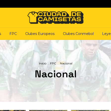
s
FPC
Clubes Europeos
Clubes Conmebol
Leye
Inicio
.
FPC
.
Nacional
Nacional