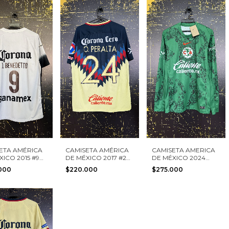
ETA AMÉRICA
CAMISETA AMÉRICA
CAMISETA AMERICA
XICO 2015 #9
DE MÉXICO 2017 #24
DE MÉXICO 2024
ETTO NIKE
O. PERALTA NIKE
NIKE TALLA S NUEVA
.000
$220.000
$275.000
 L
TALLA L