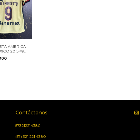
ETA AMERICA
XICO 2015 #9
ETTO NIKE
.000
 S
Contáctanos
573212214380
(57) 321 221 4380