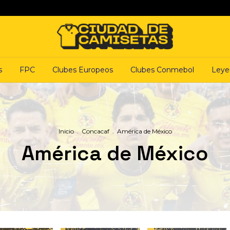
s
FPC
Clubes Europeos
Clubes Conmebol
Leye
Inicio
.
Concacaf
.
América de México
América de México