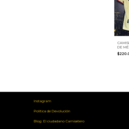
CAMIS
DE MÉ
BENED
$220
TALLA
Instagram
Política de Devolución
Blog: El ciudadano Camisetero