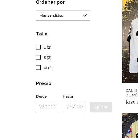
Ordenar por
Talla
L (2)
S (2)
Xl (2)
Precio
CAMIS
DE MÉ
Desde
Hasta
BENED
$220
TALLA
Aplicar