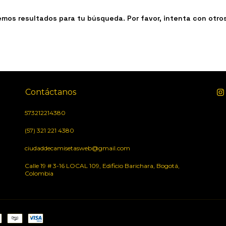
mos resultados para tu búsqueda. Por favor, intenta con otros 
Contáctanos
573212214380
(57) 321 221 4380
ciudaddecamisetasweb@gmail.com
Calle 19 # 3-16 LOCAL 109, Edificio Barichara, Bogotá,
Colombia