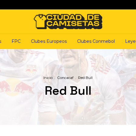
s
FPC
Clubes Europeos
Clubes Conmebol
Leye
Inicio
.
Concacaf
.
Red Bull
Red Bull