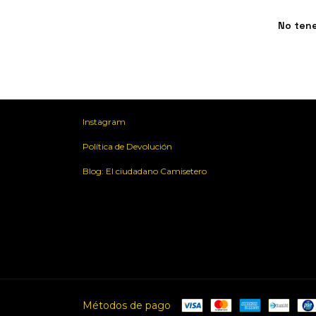
No tene
Instagram
Política de Devolución
Blog: El ciudadano Camisetero
Métodos de pago